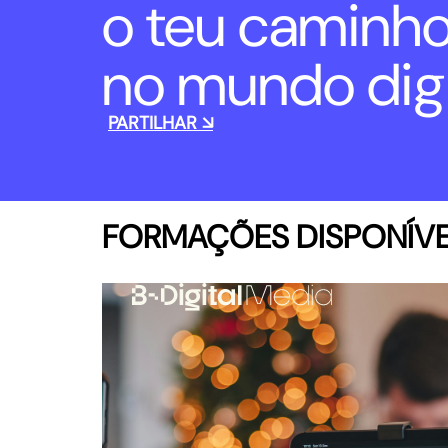
o teu caminh
no mundo digi
PARTILHAR ↘
FORMAÇÕES DISPONÍVE