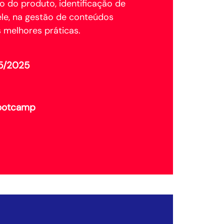
ão do produto, identificação de
ele, na gestão de conteúdos
s melhores práticas.
05/2025
Bootcamp