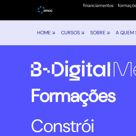
financiamentos
formaçõ
HOME ↘
CURSOS ↘
SOBRE ↘
A QUEM 
Formações
Constrói