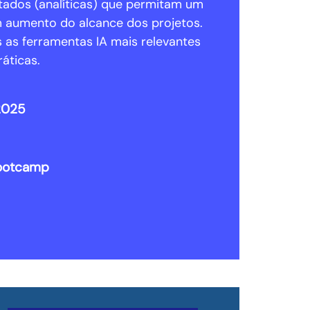
ltados (analíticas) que permitam um
m aumento do alcance dos projetos.
as ferramentas IA mais relevantes
áticas.
/2025
Bootcamp